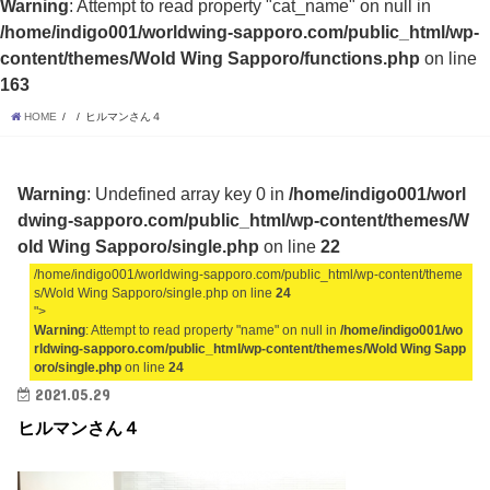
Warning
: Attempt to read property "cat_name" on null in
/home/indigo001/worldwing-sapporo.com/public_html/wp-
content/themes/Wold Wing Sapporo/functions.php
on line
163
HOME
ヒルマンさん４
Warning
: Undefined array key 0 in
/home/indigo001/worl
dwing-sapporo.com/public_html/wp-content/themes/W
old Wing Sapporo/single.php
on line
22
/home/indigo001/worldwing-sapporo.com/public_html/wp-content/theme
s/Wold Wing Sapporo/single.php on line
24
">
Warning
: Attempt to read property "name" on null in
/home/indigo001/wo
rldwing-sapporo.com/public_html/wp-content/themes/Wold Wing Sapp
oro/single.php
on line
24
2021.05.29
ヒルマンさん４