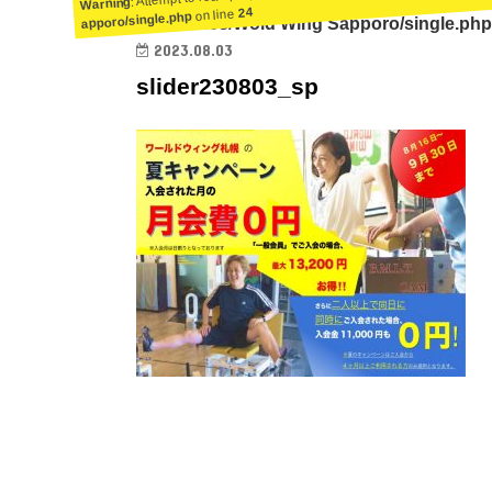
Warning
24
on line
apporo/single.php
ent/themes/Wold Wing Sapporo/single.php
2023.08.03
slider230803_sp