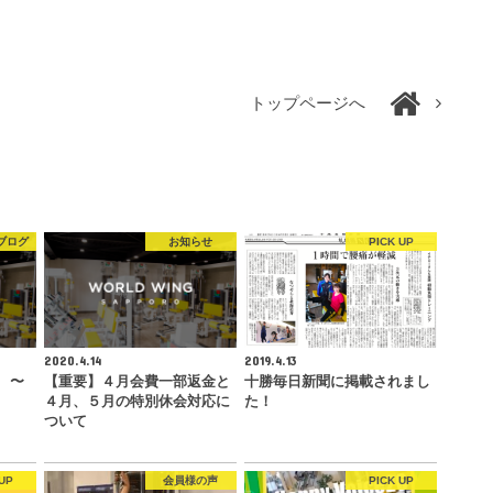
トップページへ
ブログ
お知らせ
PICK UP
2020.4.14
2019.4.13
 〜
【重要】４月会費一部返金と
十勝毎日新聞に掲載されまし
４月、５月の特別休会対応に
た！
ついて
UP
会員様の声
PICK UP