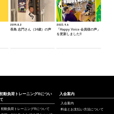
2019.8.2
2023.9.6
長島 志門さん（14歳）の声
「Happy Voice 会員様の声」
を更新しました‼︎
初動負荷トレーニング®につい
入会案内
て
入会案内
初動負荷トレーニング®について
料金とお支払い方法について