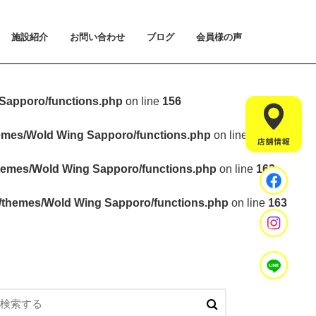
施設紹介
お問い合わせ
ブログ
会員様の声
払い方法について
ライアルプランについて
用のご案内
施設紹介
設置マシンのご紹介
アクセス
スタッフ紹介
お問い合わせ
入会手続きのご予約
体験会のご予約
見学・相談のご予約
よくあるご質問
Sapporo/functions.php
on line
156
hemes/Wold Wing Sapporo/functions.php
on line
157
hemes/Wold Wing Sapporo/functions.php
on line
163
t/themes/Wold Wing Sapporo/functions.php
on line
163