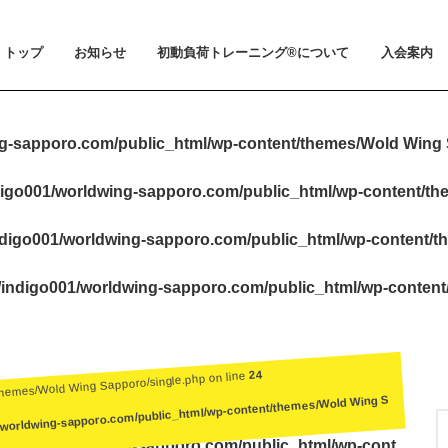
トップ
お知らせ
初動負荷トレーニング®について
入会案内
お知らせ
メディア掲載
初動負荷トレーニング®とは
小山 裕史博士のご紹介
BeMoLo®シューズについて
入会案内
料金とお支
体験会とト
ビジター利
会員規約
g-sapporo.com/public_html/wp-content/themes/Wold Wing 
igo001/worldwing-sapporo.com/public_html/wp-content/t
digo001/worldwing-sapporo.com/public_html/wp-content/t
indigo001/worldwing-sapporo.com/public_html/wp-conten
24
themes/Wold Wing Sapporo/single.php on line
/worldwing-sapporo.com/public_html/wp-content/themes/Wold Wing S
igo001/worldwing-sapporo.com/public_html/wp-cont