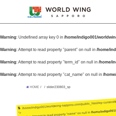
Warning
: Undefined array key 0 in
/home/indigo001/worldwin
Warning
: Attempt to read property "parent" on null in
/home/ind
Warning
: Attempt to read property "term_id" on null in
/home/in
Warning
: Attempt to read property "cat_name" on null in
/home/
HOME
slider230803_sp
/home/indigo001/worldwing-sapporo.com/public_html/wp-content/
/home/indigo001
: Attempt to read property "name" on null in
">
Warning
: Undefined array key 0 in
/home/ind