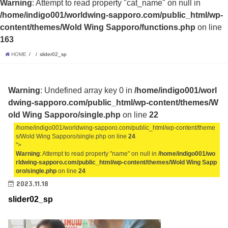
Warning
: Attempt to read property "cat_name" on null in
/home/indigo001/worldwing-sapporo.com/public_html/wp-
content/themes/Wold Wing Sapporo/functions.php
on line
163
HOME
slider02_sp
Warning
: Undefined array key 0 in
/home/indigo001/worl
dwing-sapporo.com/public_html/wp-content/themes/W
old Wing Sapporo/single.php
on line
22
/home/indigo001/worldwing-sapporo.com/public_html/wp-content/theme
s/Wold Wing Sapporo/single.php on line
24
">
Warning
: Attempt to read property "name" on null in
/home/indigo001/wo
rldwing-sapporo.com/public_html/wp-content/themes/Wold Wing Sapp
oro/single.php
on line
24
2023.11.18
slider02_sp