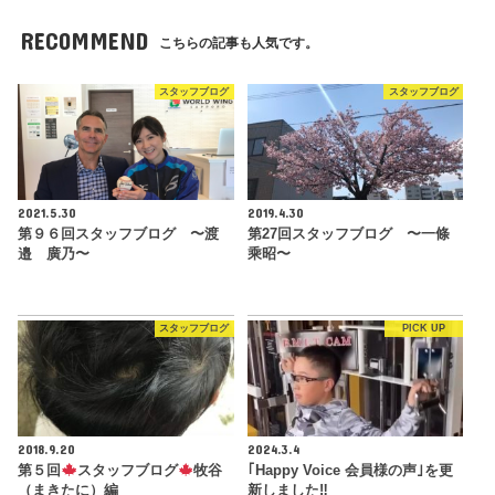
RECOMMEND
こちらの記事も人気です。
スタッフブログ
スタッフブログ
2021.5.30
2019.4.30
第９６回スタッフブログ 〜渡
第27回スタッフブログ 〜一條
邉 廣乃〜
乘昭〜
スタッフブログ
PICK UP
2018.9.20
2024.3.4
第５回
スタッフブログ
牧谷
｢Happy Voice 会員様の声｣を更
（まきたに）編
新しました‼︎