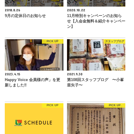
2018.8.26
2020.10.22
9月の定休日のお知らせ
11月特別キャンペーンのお知ら
せ【入会金無料＆紹介キャンペー
ン】
PICK UP
スタッフブログ
2023.4.15
2021.9.30
Happy Voice 会員様の声」を更
第108回スタッフブログ 〜小峯
新しました‼︎
亜矢子〜
PICK UP
PICK UP