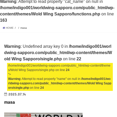
Warning
: Attempt to read property "cat_name" on null in
/home/indigo001/worldwing-sapporo.com/public_html/wp-
content/themes/Wold Wing Sapporo/functions.php
on line
163
HOME
masa
Warning
: Undefined array key 0 in
/home/indigo001/worl
dwing-sapporo.com/public_html/wp-content/themes/W
old Wing Sapporo/single.php
on line
22
/home/indigo001/worldwing-sapporo.com/public_html/wp-content/theme
s/Wold Wing Sapporo/single.php on line
24
">
Warning
: Attempt to read property "name" on null in
/home/indigo001/wo
rldwing-sapporo.com/public_html/wp-content/themes/Wold Wing Sapp
oro/single.php
on line
24
2025.07.14
masa