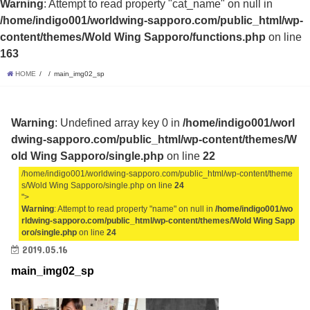
Warning
: Attempt to read property "cat_name" on null in
/home/indigo001/worldwing-sapporo.com/public_html/wp-
content/themes/Wold Wing Sapporo/functions.php
on line
163
HOME
main_img02_sp
Warning
: Undefined array key 0 in
/home/indigo001/worl
dwing-sapporo.com/public_html/wp-content/themes/W
old Wing Sapporo/single.php
on line
22
/home/indigo001/worldwing-sapporo.com/public_html/wp-content/theme
s/Wold Wing Sapporo/single.php on line
24
">
Warning
: Attempt to read property "name" on null in
/home/indigo001/wo
rldwing-sapporo.com/public_html/wp-content/themes/Wold Wing Sapp
oro/single.php
on line
24
2019.05.16
main_img02_sp