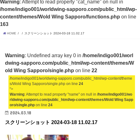
Warning
: Attempt to read property "cat_name" on null in
/home/indigo001/worldwing-sapporo.com/public_html/wp-
content/themes/Wold Wing Sapporo/functions.php
on line
163
HOME
スクリーンショット 2024-03-18 11.02.17
Warning
: Undefined array key 0 in
/home/indigo001/worl
dwing-sapporo.com/public_html/wp-content/themes/W
old Wing Sapporo/single.php
on line
22
/home/indigo001/worldwing-sapporo.com/public_html/wp-content/theme
s/Wold Wing Sapporo/single.php on line
24
">
Warning
: Attempt to read property "name" on null in
/home/indigo001/wo
rldwing-sapporo.com/public_html/wp-content/themes/Wold Wing Sapp
oro/single.php
on line
24
2024.03.18
スクリーンショット 2024-03-18 11.02.17