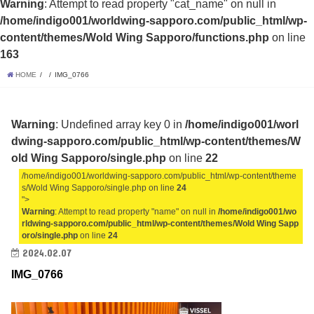
Warning
: Attempt to read property "cat_name" on null in
/home/indigo001/worldwing-sapporo.com/public_html/wp-
content/themes/Wold Wing Sapporo/functions.php
on line
163
HOME
IMG_0766
Warning
: Undefined array key 0 in
/home/indigo001/worl
dwing-sapporo.com/public_html/wp-content/themes/W
old Wing Sapporo/single.php
on line
22
/home/indigo001/worldwing-sapporo.com/public_html/wp-content/theme
s/Wold Wing Sapporo/single.php on line
24
">
Warning
: Attempt to read property "name" on null in
/home/indigo001/wo
rldwing-sapporo.com/public_html/wp-content/themes/Wold Wing Sapp
oro/single.php
on line
24
2024.02.07
IMG_0766