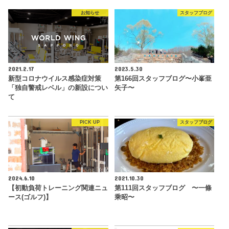
お知らせ
スタッフブログ
2021.2.17
2023.5.30
新型コロナウイルス感染症対策
第166回スタッフブログ〜小峯亜
「独自警戒レベル」の新設につい
矢子〜
て
PICK UP
スタッフブログ
2024.6.10
2021.10.30
【初動負荷トレーニング関連ニュ
第111回スタッフブログ 〜一條
ース(ゴルフ)】
乘昭〜