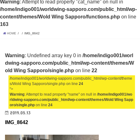
Warning
: Attempt to read property "cat_name" on null in
/home/indigo001/worldwing-sapporo.com/public_html/wp-
content/themes/Wold Wing Sapporo/functions.php
on line
163
HOME
IMG_8642
Warning
: Undefined array key 0 in
/home/indigo001/worl
dwing-sapporo.com/public_html/wp-content/themes/W
old Wing Sapporo/single.php
on line
22
/home/indigo001/worldwing-sapporo.com/public_html/wp-content/theme
s/Wold Wing Sapporo/single.php on line
24
">
Warning
: Attempt to read property "name" on null in
/home/indigo001/wo
rldwing-sapporo.com/public_html/wp-content/themes/Wold Wing Sapp
oro/single.php
on line
24
2019.05.13
IMG_8642