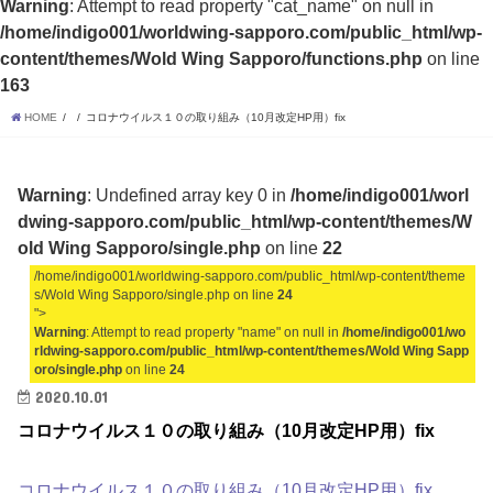
Warning
: Attempt to read property "cat_name" on null in
/home/indigo001/worldwing-sapporo.com/public_html/wp-
content/themes/Wold Wing Sapporo/functions.php
on line
163
HOME
コロナウイルス１０の取り組み（10月改定HP用）fix
Warning
: Undefined array key 0 in
/home/indigo001/worl
dwing-sapporo.com/public_html/wp-content/themes/W
old Wing Sapporo/single.php
on line
22
/home/indigo001/worldwing-sapporo.com/public_html/wp-content/theme
s/Wold Wing Sapporo/single.php on line
24
">
Warning
: Attempt to read property "name" on null in
/home/indigo001/wo
rldwing-sapporo.com/public_html/wp-content/themes/Wold Wing Sapp
oro/single.php
on line
24
2020.10.01
コロナウイルス１０の取り組み（10月改定HP用）fix
コロナウイルス１０の取り組み（10月改定HP用）fix