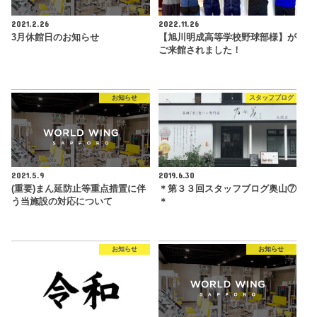
2021.2.26
2022.11.26
3月休館日のお知らせ
【旭川明成高等学校野球部様】が
ご来館されました！
お知らせ
スタッフブログ
2021.5.9
2019.6.30
(重要)まん延防止等重点措置に伴
＊第３３回スタッフブログ奥山⑦
う当施設の対応について
＊
お知らせ
お知らせ