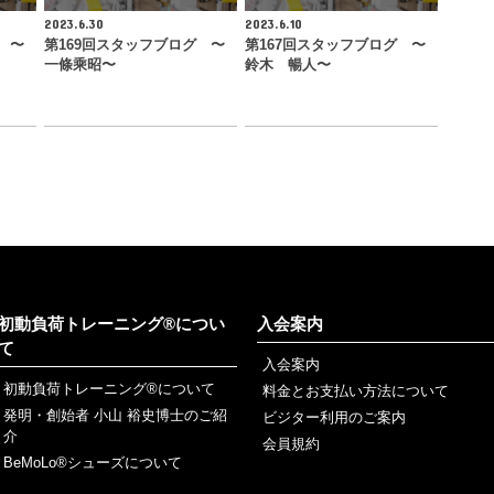
2023.6.30
2023.6.10
 〜
第169回スタッフブログ 〜
第167回スタッフブログ 〜
一條乘昭〜
鈴木 暢人〜
初動負荷トレーニング®につい
入会案内
て
入会案内
初動負荷トレーニング®について
料金とお支払い方法について
発明・創始者 小山 裕史博士のご紹
ビジター利用のご案内
介
会員規約
BeMoLo®シューズについて