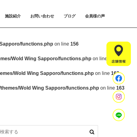
施設紹介
お問い合わせ
ブログ
会員様の声
払い方法について
ライアルプランについて
用のご案内
施設紹介
設置マシンのご紹介
アクセス
スタッフ紹介
お問い合わせ
入会手続きのご予約
体験会のご予約
見学・相談のご予約
よくあるご質問
Sapporo/functions.php
on line
156
hemes/Wold Wing Sapporo/functions.php
on line
157
hemes/Wold Wing Sapporo/functions.php
on line
163
t/themes/Wold Wing Sapporo/functions.php
on line
163