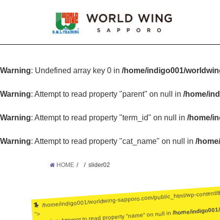
Warning
: Undefined array key 0 in
/home/indigo001/worldwin
Warning
: Attempt to read property "parent" on null in
/home/ind
Warning
: Attempt to read property "term_id" on null in
/home/in
Warning
: Attempt to read property "cat_name" on null in
/home/
HOME
slider02
/home/indigo001/worldwing-sapporo.com/public_html/wp-content/
/home/indigo001
: Attempt to read property "name" on null in
">
Warning
: Undefined array key 0 in
/home/ind