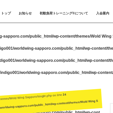
トップ
お知らせ
初動負荷トレーニング®について
入会案内
お知らせ
メディア掲載
初動負荷トレーニング®とは
小山 裕史博士のご紹介
BeMoLo®シューズについて
入会案内
料金とお支
体験会とト
ビジター利
会員規約
g-sapporo.com/public_html/wp-content/themes/Wold Wing 
igo001/worldwing-sapporo.com/public_html/wp-content/t
digo001/worldwing-sapporo.com/public_html/wp-content/t
indigo001/worldwing-sapporo.com/public_html/wp-conten
24
themes/Wold Wing Sapporo/single.php on line
/worldwing-sapporo.com/public_html/wp-content/themes/Wold Wing S
igo001/worldwing-sapporo.com/public_html/wp-cont