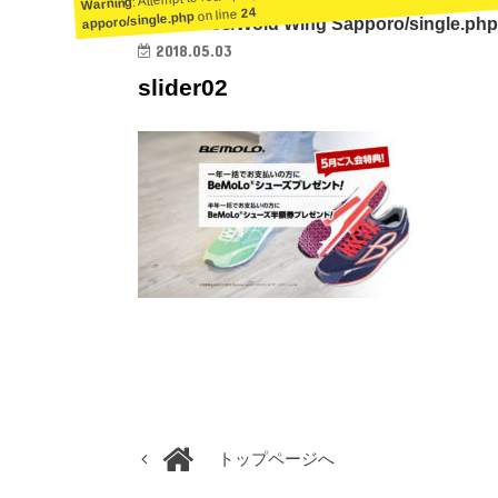
Warning
24
on line
apporo/single.php
ent/themes/Wold Wing Sapporo/single.php
2018.05.03
slider02
トップページへ