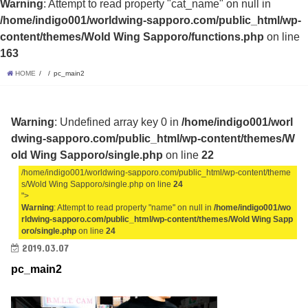
Warning
: Attempt to read property "cat_name" on null in
/home/indigo001/worldwing-sapporo.com/public_html/wp-
content/themes/Wold Wing Sapporo/functions.php
on line
163
HOME
pc_main2
Warning
: Undefined array key 0 in
/home/indigo001/worl
dwing-sapporo.com/public_html/wp-content/themes/W
old Wing Sapporo/single.php
on line
22
/home/indigo001/worldwing-sapporo.com/public_html/wp-content/theme
s/Wold Wing Sapporo/single.php on line
24
">
Warning
: Attempt to read property "name" on null in
/home/indigo001/wo
rldwing-sapporo.com/public_html/wp-content/themes/Wold Wing Sapp
oro/single.php
on line
24
2019.03.07
pc_main2