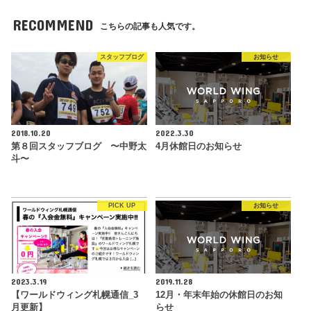
RECOMMEND
こちらの記事も人気です。
スタッフブログ
お知らせ
2018.10.20
2022.3.30
第８回スタッフブログ 〜中野太
4月休館日のお知らせ
斗〜
PICK UP
お知らせ
2023.3.19
2019.11.28
【ワールドウィング札幌通信_3
12月・年末年始の休館日のお知
月更新】
らせ