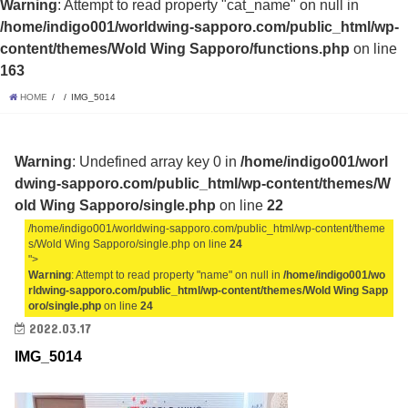
Warning
: Attempt to read property "cat_name" on null in
/home/indigo001/worldwing-sapporo.com/public_html/wp-
content/themes/Wold Wing Sapporo/functions.php
on line
163
HOME
IMG_5014
Warning
: Undefined array key 0 in
/home/indigo001/worl
dwing-sapporo.com/public_html/wp-content/themes/W
old Wing Sapporo/single.php
on line
22
/home/indigo001/worldwing-sapporo.com/public_html/wp-content/theme
s/Wold Wing Sapporo/single.php on line
24
">
Warning
: Attempt to read property "name" on null in
/home/indigo001/wo
rldwing-sapporo.com/public_html/wp-content/themes/Wold Wing Sapp
oro/single.php
on line
24
2022.03.17
IMG_5014