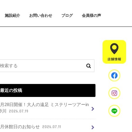
施設紹介
お問い合わせ
ブログ
会員様の声
払い方法について
ライアルプランについて
用のご案内
施設紹介
設置マシンのご紹介
アクセス
スタッフ紹介
お問い合わせ
入会手続きのご予約
体験会のご予約
見学・相談のご予約
よくあるご質問
最近の投稿
7月28日開催！大人の遠足 ミステリーツアーin
砂川
2026.07.19
8月休館日のお知らせ
2026.07.11