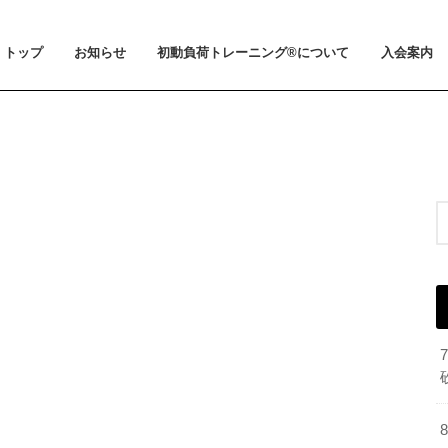
トップ
お知らせ
初動負荷トレーニング®について
入会案内
お知らせ
メディア掲載
初動負荷トレーニング®とは
小山 裕史博士のご紹介
BeMoLo®シューズについて
入会案内
料金とお支
体験会とト
ビジター利
会員規約