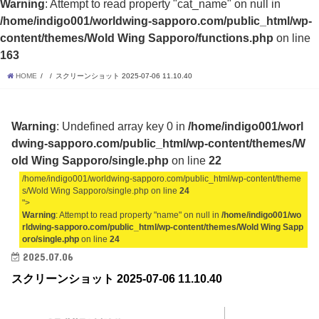
Warning
: Attempt to read property "cat_name" on null in
/home/indigo001/worldwing-sapporo.com/public_html/wp-
content/themes/Wold Wing Sapporo/functions.php
on line
163
HOME
スクリーンショット 2025-07-06 11.10.40
Warning
: Undefined array key 0 in
/home/indigo001/worl
dwing-sapporo.com/public_html/wp-content/themes/W
old Wing Sapporo/single.php
on line
22
/home/indigo001/worldwing-sapporo.com/public_html/wp-content/theme
s/Wold Wing Sapporo/single.php on line
24
">
Warning
: Attempt to read property "name" on null in
/home/indigo001/wo
rldwing-sapporo.com/public_html/wp-content/themes/Wold Wing Sapp
oro/single.php
on line
24
2025.07.06
スクリーンショット 2025-07-06 11.10.40