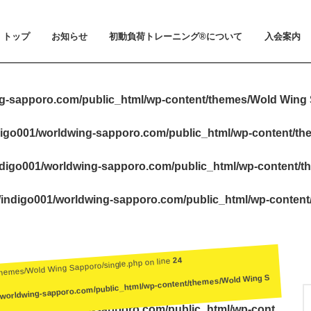
トップ
お知らせ
初動負荷トレーニング®について
入会案内
お知らせ
メディア掲載
初動負荷トレーニング®とは
小山 裕史博士のご紹介
BeMoLo®シューズについて
入会案内
料金とお支
体験会とト
ビジター利
会員規約
g-sapporo.com/public_html/wp-content/themes/Wold Wing 
igo001/worldwing-sapporo.com/public_html/wp-content/t
digo001/worldwing-sapporo.com/public_html/wp-content/t
indigo001/worldwing-sapporo.com/public_html/wp-conten
24
themes/Wold Wing Sapporo/single.php on line
/worldwing-sapporo.com/public_html/wp-content/themes/Wold Wing S
igo001/worldwing-sapporo.com/public_html/wp-cont