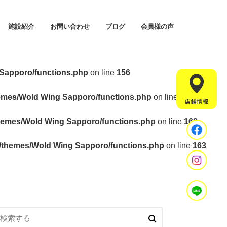
施設紹介
お問い合わせ
ブログ
会員様の声
払い方法について
ライアルプランについて
用のご案内
施設紹介
設置マシンのご紹介
アクセス
スタッフ紹介
お問い合わせ
入会手続きのご予約
体験会のご予約
見学・相談のご予約
よくあるご質問
Sapporo/functions.php
on line
156
hemes/Wold Wing Sapporo/functions.php
on line
157
hemes/Wold Wing Sapporo/functions.php
on line
163
t/themes/Wold Wing Sapporo/functions.php
on line
163