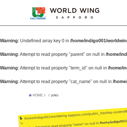
Warning
: Undefined array key 0 in
/home/indigo001/worldwin
Warning
: Attempt to read property "parent" on null in
/home/ind
Warning
: Attempt to read property "term_id" on null in
/home/in
Warning
: Attempt to read property "cat_name" on null in
/home/
HOME
yoko
/home/indigo001/worldwing-sapporo.com/public_html/wp-content/
/home/indigo001
: Attempt to read property "name" on null in
">
Warning
: Undefined array key 0 in
/home/ind