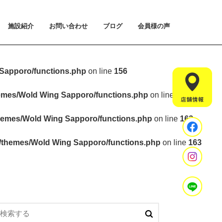
施設紹介
お問い合わせ
ブログ
会員様の声
払い方法について
ライアルプランについて
用のご案内
施設紹介
設置マシンのご紹介
アクセス
スタッフ紹介
お問い合わせ
入会手続きのご予約
体験会のご予約
見学・相談のご予約
よくあるご質問
Sapporo/functions.php
on line
156
hemes/Wold Wing Sapporo/functions.php
on line
157
hemes/Wold Wing Sapporo/functions.php
on line
163
t/themes/Wold Wing Sapporo/functions.php
on line
163