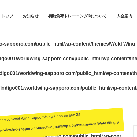
トップ
お知らせ
初動負荷トレーニング®について
入会案内
お知らせ
メディア掲載
初動負荷トレーニング®とは
小山 裕史博士のご紹介
BeMoLo®シューズについて
入会案内
料金とお支
体験会とト
ビジター利
会員規約
g-sapporo.com/public_html/wp-content/themes/Wold Wing 
igo001/worldwing-sapporo.com/public_html/wp-content/t
digo001/worldwing-sapporo.com/public_html/wp-content/t
indigo001/worldwing-sapporo.com/public_html/wp-conten
24
themes/Wold Wing Sapporo/single.php on line
/worldwing-sapporo.com/public_html/wp-content/themes/Wold Wing S
igo001/worldwing-sapporo.com/public_html/wp-cont