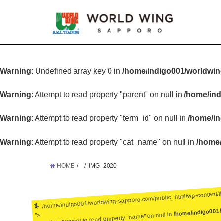
Warning
: Undefined array key 0 in
/home/indigo001/worldwin
Warning
: Attempt to read property "parent" on null in
/home/ind
Warning
: Attempt to read property "term_id" on null in
/home/in
Warning
: Attempt to read property "cat_name" on null in
/home/
HOME
IMG_2020
/home/indigo001/worldwing-sapporo.com/public_html/wp-content/
/home/indigo001
: Attempt to read property "name" on null in
">
Warning
: Undefined array key 0 in
/home/ind