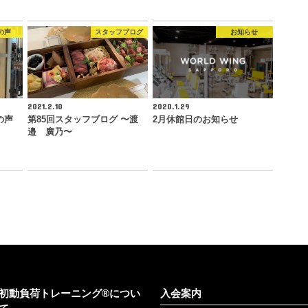
の声
スタッフブログ
お知らせ
2021.2.10
2020.1.29
の声
第85回スタッフブログ 〜渡
2月休館日のお知らせ
邉 廣乃〜
初動負荷トレーニング®につい
入会案内