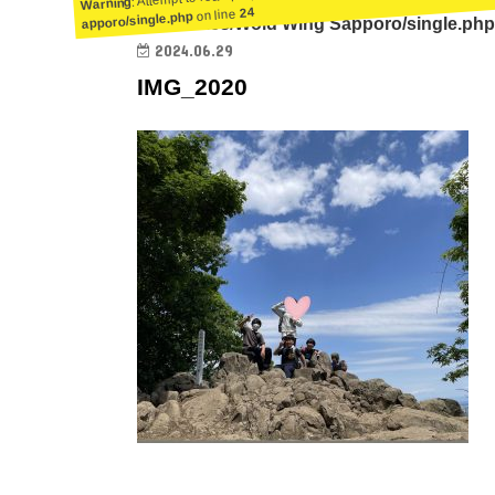
Warning
24
on line
apporo/single.php
ent/themes/Wold Wing Sapporo/single.php
2024.06.29
IMG_2020