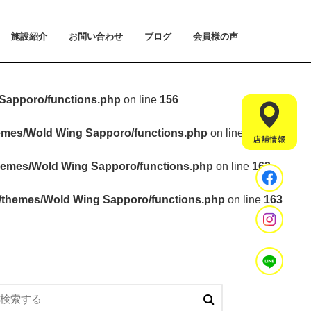
施設紹介
お問い合わせ
ブログ
会員様の声
払い方法について
ライアルプランについて
用のご案内
施設紹介
設置マシンのご紹介
アクセス
スタッフ紹介
お問い合わせ
入会手続きのご予約
体験会のご予約
見学・相談のご予約
よくあるご質問
Sapporo/functions.php
on line
156
hemes/Wold Wing Sapporo/functions.php
on line
157
hemes/Wold Wing Sapporo/functions.php
on line
163
t/themes/Wold Wing Sapporo/functions.php
on line
163