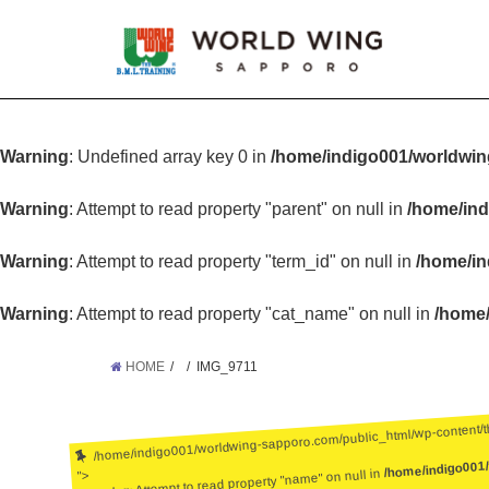
Warning
: Undefined array key 0 in
/home/indigo001/worldwin
Warning
: Attempt to read property "parent" on null in
/home/ind
Warning
: Attempt to read property "term_id" on null in
/home/in
Warning
: Attempt to read property "cat_name" on null in
/home/
HOME
IMG_9711
/home/indigo001/worldwing-sapporo.com/public_html/wp-content/
/home/indigo001
: Attempt to read property "name" on null in
">
Warning
: Undefined array key 0 in
/home/ind