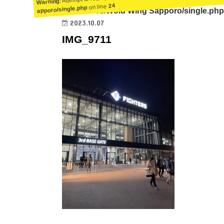
Warning
24
on line
apporo/single.php
ent/themes/Wold Wing Sapporo/single.php
2023.10.07
IMG_9711