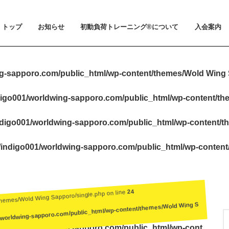
トップ
お知らせ
初動負荷トレーニング®について
入会案内
お知らせ
メディア掲載
初動負荷トレーニング®とは
小山 裕史博士のご紹介
BeMoLo®シューズについて
入会案内
料金とお支
体験会とト
ビジター利
会員規約
g-sapporo.com/public_html/wp-content/themes/Wold Wing 
igo001/worldwing-sapporo.com/public_html/wp-content/t
digo001/worldwing-sapporo.com/public_html/wp-content/t
indigo001/worldwing-sapporo.com/public_html/wp-conten
24
themes/Wold Wing Sapporo/single.php on line
/worldwing-sapporo.com/public_html/wp-content/themes/Wold Wing S
igo001/worldwing-sapporo.com/public_html/wp-cont