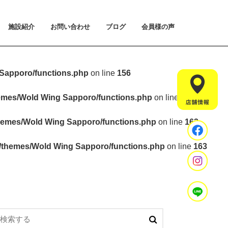
施設紹介
お問い合わせ
ブログ
会員様の声
払い方法について
ライアルプランについて
用のご案内
施設紹介
設置マシンのご紹介
アクセス
スタッフ紹介
お問い合わせ
入会手続きのご予約
体験会のご予約
見学・相談のご予約
よくあるご質問
Sapporo/functions.php
on line
156
hemes/Wold Wing Sapporo/functions.php
on line
157
hemes/Wold Wing Sapporo/functions.php
on line
163
t/themes/Wold Wing Sapporo/functions.php
on line
163