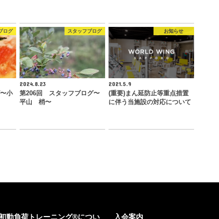
ブログ
スタッフブログ
お知らせ
2024.8.23
2021.5.9
グ〜小
第206回 スタッフブログ〜
(重要)まん延防止等重点措置
平山 梢〜
に伴う当施設の対応について
初動負荷トレーニング®につい
入会案内