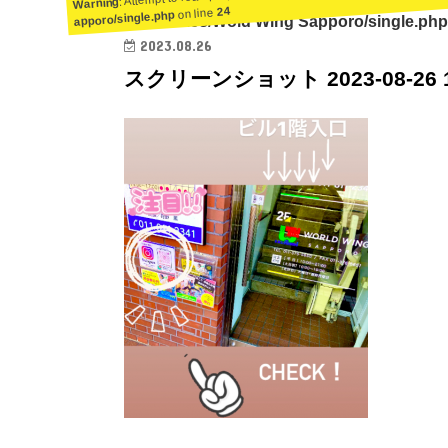
Warning
24
on line
apporo/single.php
ent/themes/Wold Wing Sapporo/single.php
2023.08.26
スクリーンショット 2023-08-26 16