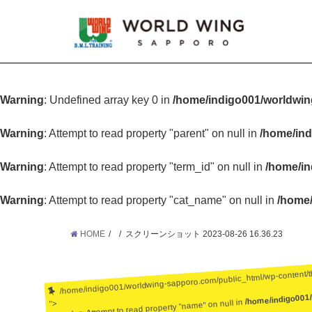
Warning
: Undefined array key 0 in
/home/indigo001/worldwin
Warning
: Attempt to read property "parent" on null in
/home/ind
Warning
: Attempt to read property "term_id" on null in
/home/in
Warning
: Attempt to read property "cat_name" on null in
/home/
HOME
スクリーンショット 2023-08-26 16.36.23
/home/indigo001/worldwing-sapporo.com/public_html/wp-content/
/home/indigo001
: Attempt to read property "name" on null in
">
Warning
: Undefined array key 0 in
/home/ind