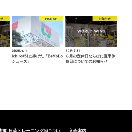
らせ
PICK UP
お知らせ
2025.4.11
2019.7.31
Ichiro#51に捧げた「BeMoLo
８月の定休日ならびに夏季休
シューズ」
館日についてのお知らせ
初動負荷トレーニング®につい
入会案内