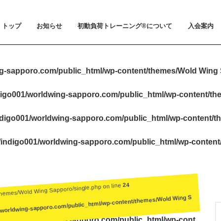
トップ
お知らせ
初動負荷トレーニング®について
入会案内
お知らせ
メディア掲載
初動負荷トレーニング®とは
小山 裕史博士のご紹介
BeMoLo®シューズについて
入会案内
料金とお支
体験会とト
ビジター利
会員規約
g-sapporo.com/public_html/wp-content/themes/Wold Wing 
igo001/worldwing-sapporo.com/public_html/wp-content/t
digo001/worldwing-sapporo.com/public_html/wp-content/t
indigo001/worldwing-sapporo.com/public_html/wp-conten
24
themes/Wold Wing Sapporo/single.php on line
/worldwing-sapporo.com/public_html/wp-content/themes/Wold Wing S
igo001/worldwing-sapporo.com/public_html/wp-cont