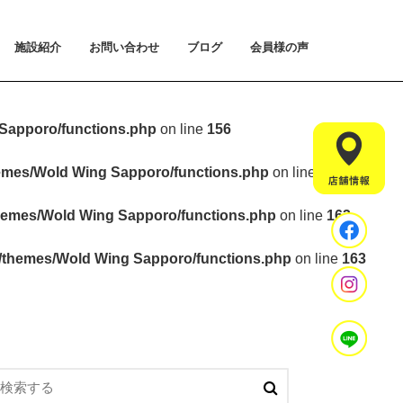
施設紹介
お問い合わせ
ブログ
会員様の声
払い方法について
ライアルプランについて
用のご案内
施設紹介
設置マシンのご紹介
アクセス
スタッフ紹介
お問い合わせ
入会手続きのご予約
体験会のご予約
見学・相談のご予約
よくあるご質問
Sapporo/functions.php
on line
156
hemes/Wold Wing Sapporo/functions.php
on line
157
hemes/Wold Wing Sapporo/functions.php
on line
163
t/themes/Wold Wing Sapporo/functions.php
on line
163