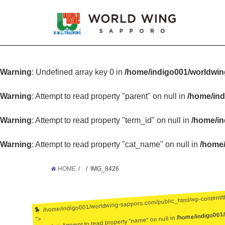
Warning
: Undefined array key 0 in
/home/indigo001/worldwin
Warning
: Attempt to read property "parent" on null in
/home/ind
Warning
: Attempt to read property "term_id" on null in
/home/in
Warning
: Attempt to read property "cat_name" on null in
/home/
HOME
IMG_8426
/home/indigo001/worldwing-sapporo.com/public_html/wp-content/
/home/indigo001
: Attempt to read property "name" on null in
">
Warning
: Undefined array key 0 in
/home/ind