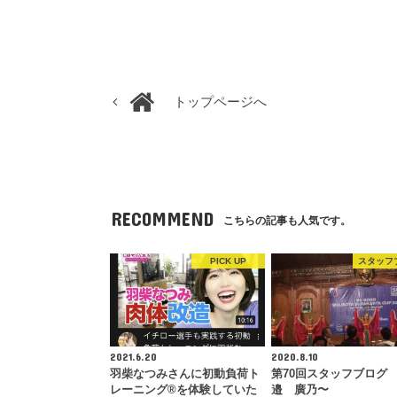
トップページへ
RECOMMEND
こちらの記事も人気です。
PICK UP
スタッフ
2021.6.20
2020.8.10
羽柴なつみさんに初動負荷ト
第70回スタッフブログ
レーニング®︎を体験していた
邉 廣乃〜