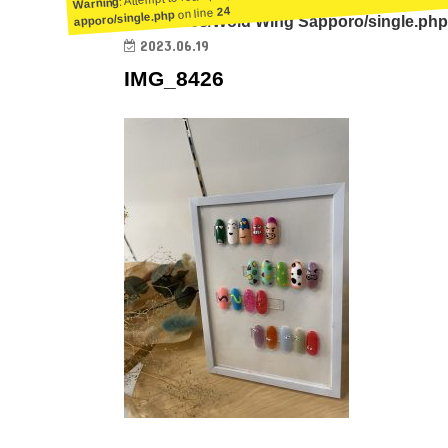
Warning
24
on line
apporo/single.php
ent/themes/Wold Wing Sapporo/single.php
2023.06.19
IMG_8426