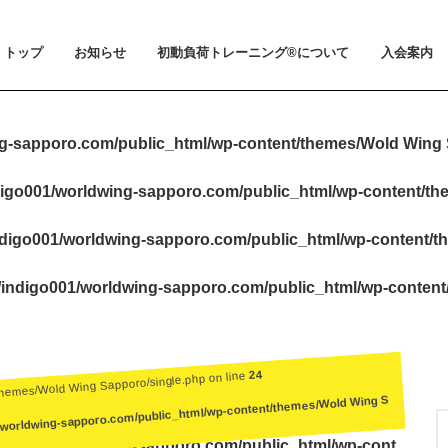
トップ
お知らせ
初動負荷トレーニング®について
入会案内
お知らせ
メディア掲載
初動負荷トレーニング®とは
小山 裕史博士のご紹介
BeMoLo®シューズについて
入会案内
料金とお支
体験会とト
ビジター利
会員規約
g-sapporo.com/public_html/wp-content/themes/Wold Wing 
igo001/worldwing-sapporo.com/public_html/wp-content/t
digo001/worldwing-sapporo.com/public_html/wp-content/t
indigo001/worldwing-sapporo.com/public_html/wp-conten
24
themes/Wold Wing Sapporo/single.php on line
/worldwing-sapporo.com/public_html/wp-content/themes/Wold Wing S
igo001/worldwing-sapporo.com/public_html/wp-cont