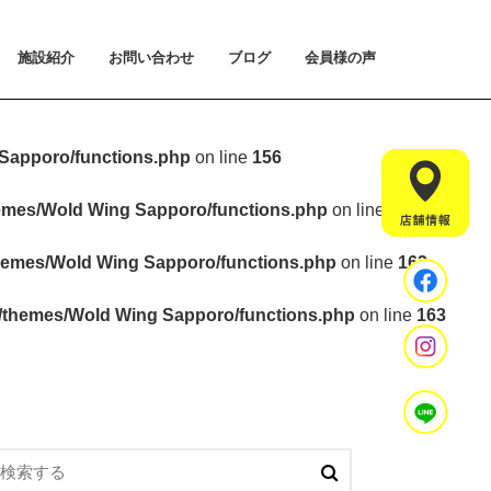
施設紹介
お問い合わせ
ブログ
会員様の声
払い方法について
ライアルプランについて
用のご案内
施設紹介
設置マシンのご紹介
アクセス
スタッフ紹介
お問い合わせ
入会手続きのご予約
体験会のご予約
見学・相談のご予約
よくあるご質問
Sapporo/functions.php
on line
156
hemes/Wold Wing Sapporo/functions.php
on line
157
hemes/Wold Wing Sapporo/functions.php
on line
163
t/themes/Wold Wing Sapporo/functions.php
on line
163