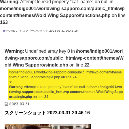
Warning
: Attempt to read property "cat_name" on null in
/home/indigo001/worldwing-sapporo.com/public_html/wp-
content/themes/Wold Wing Sapporo/functions.php
on line
163
HOME
スクリーンショット 2023-03-31 20.46.16
Warning
: Undefined array key 0 in
/home/indigo001/worl
dwing-sapporo.com/public_html/wp-content/themes/W
old Wing Sapporo/single.php
on line
22
/home/indigo001/worldwing-sapporo.com/public_html/wp-content/theme
s/Wold Wing Sapporo/single.php on line
24
">
Warning
: Attempt to read property "name" on null in
/home/indigo001/wo
rldwing-sapporo.com/public_html/wp-content/themes/Wold Wing Sapp
oro/single.php
on line
24
2023.03.31
スクリーンショット 2023-03-31 20.46.16