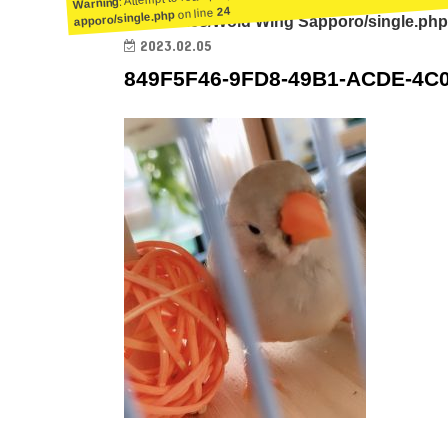
Warning
24
on line
apporo/single.php
ent/themes/Wold Wing Sapporo/single.php
2023.02.05
849F5F46-9FD8-49B1-ACDE-4C