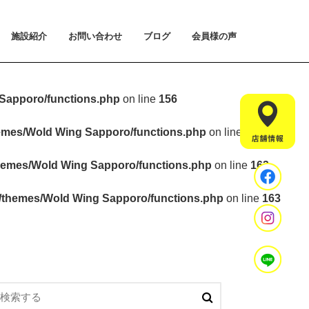
施設紹介
お問い合わせ
ブログ
会員様の声
払い方法について
ライアルプランについて
用のご案内
施設紹介
設置マシンのご紹介
アクセス
スタッフ紹介
お問い合わせ
入会手続きのご予約
体験会のご予約
見学・相談のご予約
よくあるご質問
Sapporo/functions.php
on line
156
hemes/Wold Wing Sapporo/functions.php
on line
157
hemes/Wold Wing Sapporo/functions.php
on line
163
t/themes/Wold Wing Sapporo/functions.php
on line
163