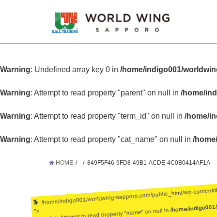
Warning
: Undefined array key 0 in
/home/indigo001/worldwin
Warning
: Attempt to read property "parent" on null in
/home/ind
Warning
: Attempt to read property "term_id" on null in
/home/in
Warning
: Attempt to read property "cat_name" on null in
/home/
HOME
849F5F46-9FD8-49B1-ACDE-4C0B0414AF1A
/home/indigo001/worldwing-sapporo.com/public_html/wp-content/
/home/indigo001
: Attempt to read property "name" on null in
">
Warning
: Undefined array key 0 in
/home/ind