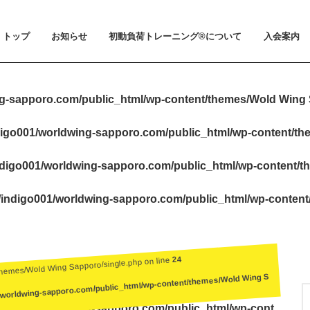
トップ
お知らせ
初動負荷トレーニング®について
入会案内
お知らせ
メディア掲載
初動負荷トレーニング®とは
小山 裕史博士のご紹介
BeMoLo®シューズについて
入会案内
料金とお支
体験会とト
ビジター利
会員規約
g-sapporo.com/public_html/wp-content/themes/Wold Wing 
igo001/worldwing-sapporo.com/public_html/wp-content/t
digo001/worldwing-sapporo.com/public_html/wp-content/t
indigo001/worldwing-sapporo.com/public_html/wp-conten
24
themes/Wold Wing Sapporo/single.php on line
/worldwing-sapporo.com/public_html/wp-content/themes/Wold Wing S
igo001/worldwing-sapporo.com/public_html/wp-cont