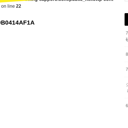
on line
22
0B0414AF1A