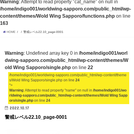
Warning
: Attempt to read property "cat_name" on null in
/home/indigo001/worldwing-sapporo.com/public_html/wp-
content/themes/Wold Wing Sapporo/functions.php
on line
163
HOME
警戒レベル22.10_page-0001
Warning
: Undefined array key 0 in
/home/indigo001/worl
dwing-sapporo.com/public_html/wp-content/themes/W
old Wing Sapporo/single.php
on line
22
/home/indigo001/worldwing-sapporo.com/public_html/wp-content/theme
s/Wold Wing Sapporo/single.php on line
24
">
Warning
: Attempt to read property "name" on null in
/home/indigo001/wo
rldwing-sapporo.com/public_html/wp-content/themes/Wold Wing Sapp
oro/single.php
on line
24
2022.10.17
警戒レベル22.10_page-0001