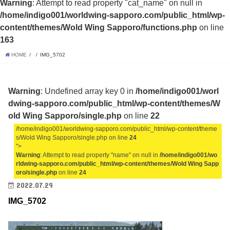
Warning
: Attempt to read property "cat_name" on null in
/home/indigo001/worldwing-sapporo.com/public_html/wp-
content/themes/Wold Wing Sapporo/functions.php
on line
163
HOME
IMG_5702
Warning
: Undefined array key 0 in
/home/indigo001/worl
dwing-sapporo.com/public_html/wp-content/themes/W
old Wing Sapporo/single.php
on line
22
/home/indigo001/worldwing-sapporo.com/public_html/wp-content/theme
s/Wold Wing Sapporo/single.php on line
24
">
Warning
: Attempt to read property "name" on null in
/home/indigo001/wo
rldwing-sapporo.com/public_html/wp-content/themes/Wold Wing Sapp
oro/single.php
on line
24
2022.07.29
IMG_5702