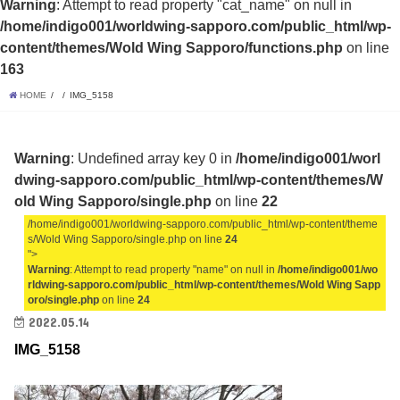
Warning
: Attempt to read property "cat_name" on null in
/home/indigo001/worldwing-sapporo.com/public_html/wp-
content/themes/Wold Wing Sapporo/functions.php
on line
163
HOME
IMG_5158
Warning
: Undefined array key 0 in
/home/indigo001/worl
dwing-sapporo.com/public_html/wp-content/themes/W
old Wing Sapporo/single.php
on line
22
/home/indigo001/worldwing-sapporo.com/public_html/wp-content/theme
s/Wold Wing Sapporo/single.php on line
24
">
Warning
: Attempt to read property "name" on null in
/home/indigo001/wo
rldwing-sapporo.com/public_html/wp-content/themes/Wold Wing Sapp
oro/single.php
on line
24
2022.05.14
IMG_5158