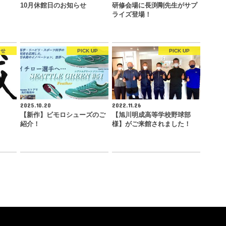
10月休館日のお知らせ
研修会場に長渕剛先生がサプ
ライズ登場！
らせ
PICK UP
PICK UP
2025.10.20
2022.11.26
【新作】ビモロシューズのご
【旭川明成高等学校野球部
紹介！
様】がご来館されました！