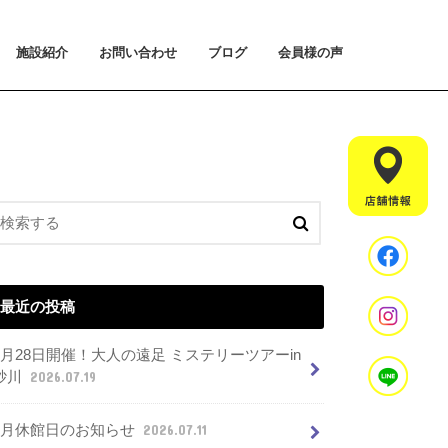
施設紹介
お問い合わせ
ブログ
会員様の声
払い方法について
ライアルプランについて
用のご案内
施設紹介
設置マシンのご紹介
アクセス
スタッフ紹介
お問い合わせ
入会手続きのご予約
体験会のご予約
見学・相談のご予約
よくあるご質問
最近の投稿
7月28日開催！大人の遠足 ミステリーツアーin
砂川
2026.07.19
8月休館日のお知らせ
2026.07.11