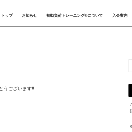
トップ
お知らせ
初動負荷トレーニング®について
入会案内
お知らせ
メディア掲載
初動負荷トレーニング®とは
小山 裕史博士のご紹介
BeMoLo®シューズについて
入会案内
料金とお支
体験会とト
ビジター利
会員規約
うございます‼︎