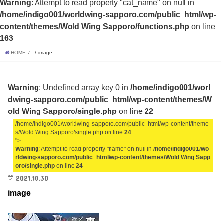
Warning
: Attempt to read property "cat_name" on null in
/home/indigo001/worldwing-sapporo.com/public_html/wp-
content/themes/Wold Wing Sapporo/functions.php
on line
163
HOME
image
Warning
: Undefined array key 0 in
/home/indigo001/worl
dwing-sapporo.com/public_html/wp-content/themes/W
old Wing Sapporo/single.php
on line
22
/home/indigo001/worldwing-sapporo.com/public_html/wp-content/theme
s/Wold Wing Sapporo/single.php on line
24
">
Warning
: Attempt to read property "name" on null in
/home/indigo001/wo
rldwing-sapporo.com/public_html/wp-content/themes/Wold Wing Sapp
oro/single.php
on line
24
2021.10.30
image