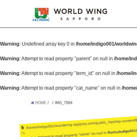
Warning
: Undefined array key 0 in
/home/indigo001/worldwin
Warning
: Attempt to read property "parent" on null in
/home/ind
Warning
: Attempt to read property "term_id" on null in
/home/in
Warning
: Attempt to read property "cat_name" on null in
/home/
HOME
IMG_7584
/home/indigo001/worldwing-sapporo.com/public_html/wp-content/
/home/indigo001
: Attempt to read property "name" on null in
">
Warning
: Undefined array key 0 in
/home/ind