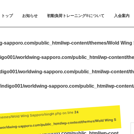
トップ
お知らせ
初動負荷トレーニング®について
入会案内
お知らせ
メディア掲載
初動負荷トレーニング®とは
小山 裕史博士のご紹介
BeMoLo®シューズについて
入会案内
料金とお支
体験会とト
ビジター利
会員規約
g-sapporo.com/public_html/wp-content/themes/Wold Wing 
igo001/worldwing-sapporo.com/public_html/wp-content/t
digo001/worldwing-sapporo.com/public_html/wp-content/t
indigo001/worldwing-sapporo.com/public_html/wp-conten
24
themes/Wold Wing Sapporo/single.php on line
/worldwing-sapporo.com/public_html/wp-content/themes/Wold Wing S
igo001/worldwing-sapporo.com/public_html/wp-cont