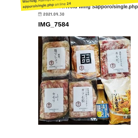
Warning
24
on line
apporo/single.php
ent/themes/Wold Wing Sapporo/single.php
2021.09.30
IMG_7584