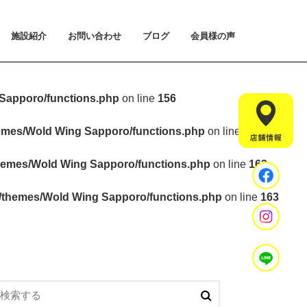
施設紹介
お問い合わせ
ブログ
会員様の声
払い方法について
ライアルプランについて
用のご案内
施設紹介
設置マシンのご紹介
アクセス
スタッフ紹介
お問い合わせ
入会手続きのご予約
体験会のご予約
見学・相談のご予約
よくあるご質問
Sapporo/functions.php
on line
156
hemes/Wold Wing Sapporo/functions.php
on line
157
hemes/Wold Wing Sapporo/functions.php
on line
163
t/themes/Wold Wing Sapporo/functions.php
on line
163