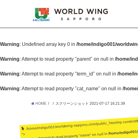
Warning
: Undefined array key 0 in
/home/indigo001/worldwin
Warning
: Attempt to read property "parent" on null in
/home/ind
Warning
: Attempt to read property "term_id" on null in
/home/in
Warning
: Attempt to read property "cat_name" on null in
/home/
HOME
スクリーンショット 2021-07-17 16.21.39
/home/indigo001/worldwing-sapporo.com/public_html/wp-content/
/home/indigo001
: Attempt to read property "name" on null in
">
Warning
: Undefined array key 0 in
/home/ind