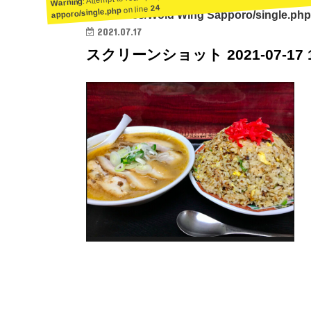
Warning
24
on line
apporo/single.php
ent/themes/Wold Wing Sapporo/single.php
2021.07.17
スクリーンショット 2021-07-17 16