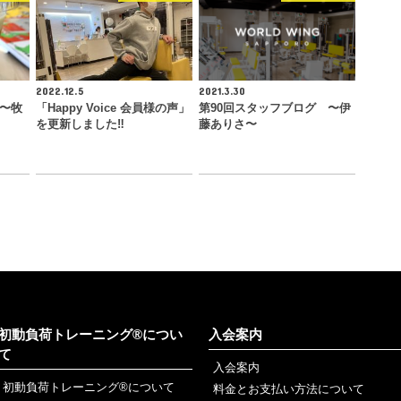
2022.12.5
2021.3.30
 〜牧
「Happy Voice 会員様の声」
第90回スタッフブログ 〜伊
を更新しました‼︎
藤ありさ〜
初動負荷トレーニング®につい
入会案内
て
入会案内
初動負荷トレーニング®について
料金とお支払い方法について