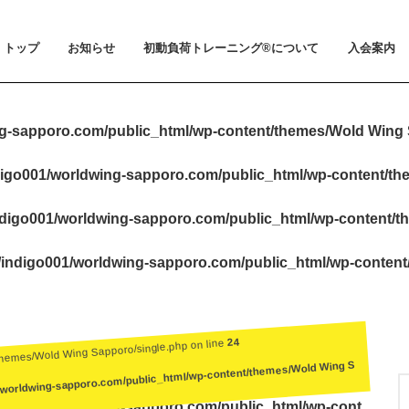
トップ
お知らせ
初動負荷トレーニング®について
入会案内
お知らせ
メディア掲載
初動負荷トレーニング®とは
小山 裕史博士のご紹介
BeMoLo®シューズについて
入会案内
料金とお支
体験会とト
ビジター利
会員規約
g-sapporo.com/public_html/wp-content/themes/Wold Wing 
igo001/worldwing-sapporo.com/public_html/wp-content/t
digo001/worldwing-sapporo.com/public_html/wp-content/t
indigo001/worldwing-sapporo.com/public_html/wp-conten
24
themes/Wold Wing Sapporo/single.php on line
/worldwing-sapporo.com/public_html/wp-content/themes/Wold Wing S
igo001/worldwing-sapporo.com/public_html/wp-cont