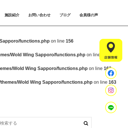
施設紹介
お問い合わせ
ブログ
会員様の声
払い方法について
ライアルプランについて
用のご案内
施設紹介
設置マシンのご紹介
アクセス
スタッフ紹介
お問い合わせ
入会手続きのご予約
体験会のご予約
見学・相談のご予約
よくあるご質問
Sapporo/functions.php
on line
156
hemes/Wold Wing Sapporo/functions.php
on line
157
hemes/Wold Wing Sapporo/functions.php
on line
163
t/themes/Wold Wing Sapporo/functions.php
on line
163