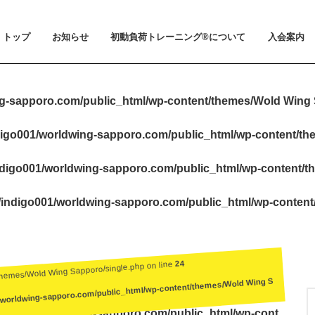
トップ
お知らせ
初動負荷トレーニング®について
入会案内
お知らせ
メディア掲載
初動負荷トレーニング®とは
小山 裕史博士のご紹介
BeMoLo®シューズについて
入会案内
料金とお支
体験会とト
ビジター利
会員規約
g-sapporo.com/public_html/wp-content/themes/Wold Wing 
igo001/worldwing-sapporo.com/public_html/wp-content/t
digo001/worldwing-sapporo.com/public_html/wp-content/t
indigo001/worldwing-sapporo.com/public_html/wp-conten
24
themes/Wold Wing Sapporo/single.php on line
/worldwing-sapporo.com/public_html/wp-content/themes/Wold Wing S
igo001/worldwing-sapporo.com/public_html/wp-cont