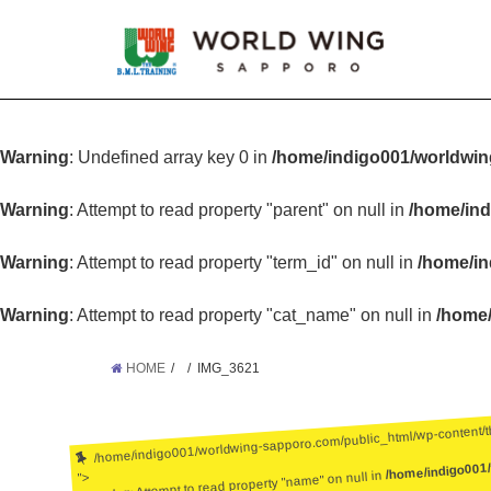
Warning
: Undefined array key 0 in
/home/indigo001/worldwin
Warning
: Attempt to read property "parent" on null in
/home/ind
Warning
: Attempt to read property "term_id" on null in
/home/in
Warning
: Attempt to read property "cat_name" on null in
/home/
HOME
IMG_3621
/home/indigo001/worldwing-sapporo.com/public_html/wp-content/
/home/indigo001
: Attempt to read property "name" on null in
">
Warning
: Undefined array key 0 in
/home/ind