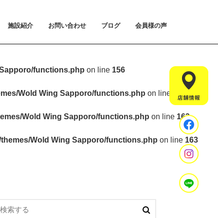
施設紹介
お問い合わせ
ブログ
会員様の声
払い方法について
ライアルプランについて
用のご案内
施設紹介
設置マシンのご紹介
アクセス
スタッフ紹介
お問い合わせ
入会手続きのご予約
体験会のご予約
見学・相談のご予約
よくあるご質問
Sapporo/functions.php
on line
156
hemes/Wold Wing Sapporo/functions.php
on line
157
hemes/Wold Wing Sapporo/functions.php
on line
163
t/themes/Wold Wing Sapporo/functions.php
on line
163