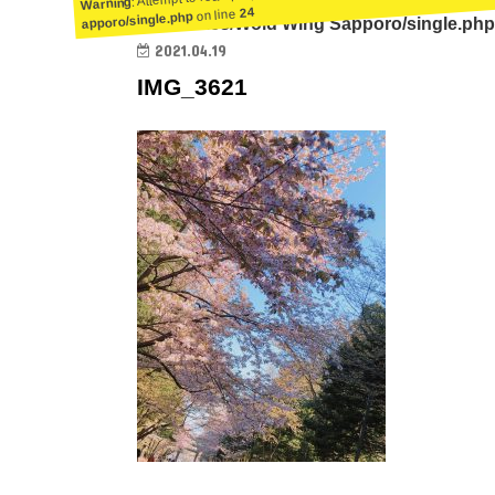
Warning
24
on line
apporo/single.php
ent/themes/Wold Wing Sapporo/single.php
2021.04.19
IMG_3621