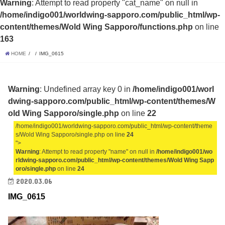
Warning
: Attempt to read property "cat_name" on null in
/home/indigo001/worldwing-sapporo.com/public_html/wp-
content/themes/Wold Wing Sapporo/functions.php
on line
163
HOME
IMG_0615
Warning
: Undefined array key 0 in
/home/indigo001/worl
dwing-sapporo.com/public_html/wp-content/themes/W
old Wing Sapporo/single.php
on line
22
/home/indigo001/worldwing-sapporo.com/public_html/wp-content/theme
s/Wold Wing Sapporo/single.php on line
24
">
Warning
: Attempt to read property "name" on null in
/home/indigo001/wo
rldwing-sapporo.com/public_html/wp-content/themes/Wold Wing Sapp
oro/single.php
on line
24
2020.03.06
IMG_0615