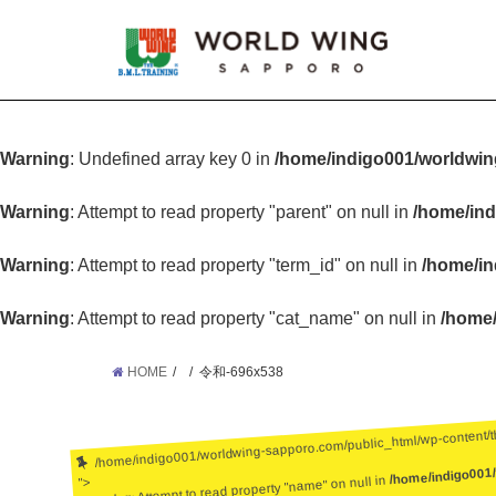
Warning
: Undefined array key 0 in
/home/indigo001/worldwin
Warning
: Attempt to read property "parent" on null in
/home/ind
Warning
: Attempt to read property "term_id" on null in
/home/in
Warning
: Attempt to read property "cat_name" on null in
/home/
HOME
令和-696x538
/home/indigo001/worldwing-sapporo.com/public_html/wp-content/
/home/indigo001
: Attempt to read property "name" on null in
">
Warning
: Undefined array key 0 in
/home/ind