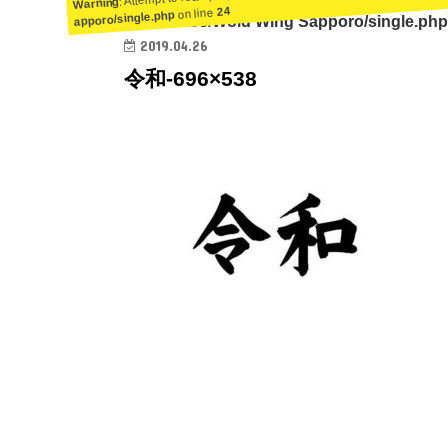
Warning
24
on line
apporo/single.php
ent/themes/Wold Wing Sapporo/single.php
2019.04.26
令和-696×538