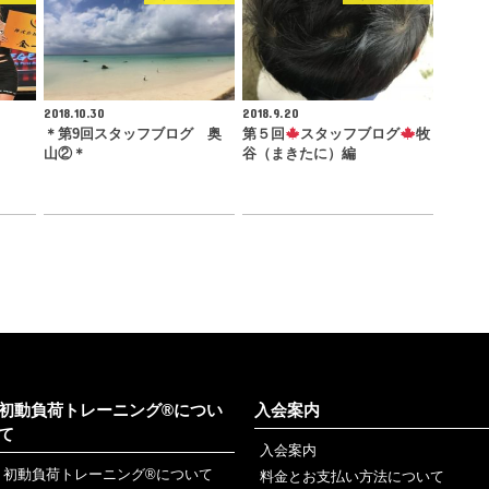
2018.10.30
2018.9.20
！
＊第9回スタッフブログ 奥
第５回
スタッフブログ
牧
山②＊
谷（まきたに）編
初動負荷トレーニング®につい
入会案内
て
入会案内
初動負荷トレーニング®について
料金とお支払い方法について