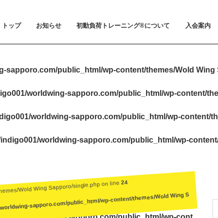
トップ
お知らせ
初動負荷トレーニング®について
入会案内
お知らせ
メディア掲載
初動負荷トレーニング®とは
小山 裕史博士のご紹介
BeMoLo®シューズについて
入会案内
料金とお支
体験会とト
ビジター利
会員規約
g-sapporo.com/public_html/wp-content/themes/Wold Wing 
igo001/worldwing-sapporo.com/public_html/wp-content/t
digo001/worldwing-sapporo.com/public_html/wp-content/t
indigo001/worldwing-sapporo.com/public_html/wp-conten
24
themes/Wold Wing Sapporo/single.php on line
/worldwing-sapporo.com/public_html/wp-content/themes/Wold Wing S
igo001/worldwing-sapporo.com/public_html/wp-cont