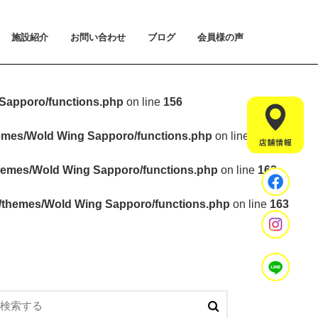
施設紹介
お問い合わせ
ブログ
会員様の声
払い方法について
ライアルプランについて
用のご案内
施設紹介
設置マシンのご紹介
アクセス
スタッフ紹介
お問い合わせ
入会手続きのご予約
体験会のご予約
見学・相談のご予約
よくあるご質問
Sapporo/functions.php
on line
156
hemes/Wold Wing Sapporo/functions.php
on line
157
hemes/Wold Wing Sapporo/functions.php
on line
163
t/themes/Wold Wing Sapporo/functions.php
on line
163