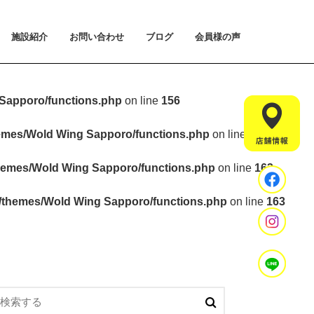
施設紹介
お問い合わせ
ブログ
会員様の声
払い方法について
ライアルプランについて
用のご案内
施設紹介
設置マシンのご紹介
アクセス
スタッフ紹介
お問い合わせ
入会手続きのご予約
体験会のご予約
見学・相談のご予約
よくあるご質問
Sapporo/functions.php
on line
156
hemes/Wold Wing Sapporo/functions.php
on line
157
hemes/Wold Wing Sapporo/functions.php
on line
163
t/themes/Wold Wing Sapporo/functions.php
on line
163