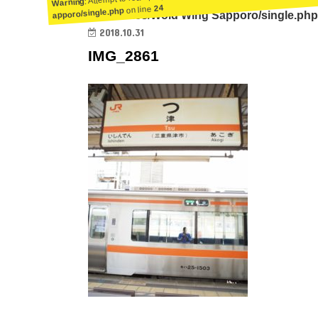
Warning
24
on line
apporo/single.php
ent/themes/Wold Wing Sapporo/single.php
2018.10.31
IMG_2861