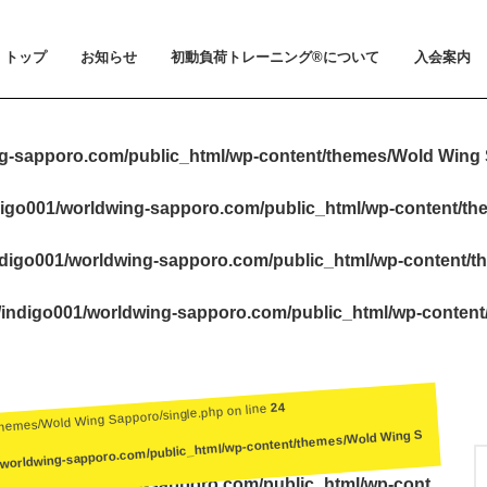
トップ
お知らせ
初動負荷トレーニング®について
入会案内
お知らせ
メディア掲載
初動負荷トレーニング®とは
小山 裕史博士のご紹介
BeMoLo®シューズについて
入会案内
料金とお支
体験会とト
ビジター利
会員規約
g-sapporo.com/public_html/wp-content/themes/Wold Wing 
igo001/worldwing-sapporo.com/public_html/wp-content/t
digo001/worldwing-sapporo.com/public_html/wp-content/t
indigo001/worldwing-sapporo.com/public_html/wp-conten
24
themes/Wold Wing Sapporo/single.php on line
/worldwing-sapporo.com/public_html/wp-content/themes/Wold Wing S
igo001/worldwing-sapporo.com/public_html/wp-cont