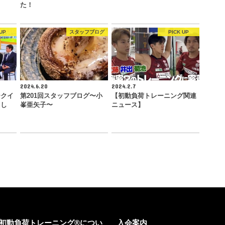
た！
UP
スタッフブログ
PICK UP
2024.6.20
2024.2.7
ークイ
第201回スタッフブログ〜小
【初動負荷トレーニング関連
まし
峯亜矢子〜
ニュース】
初動負荷トレーニング®につい
入会案内