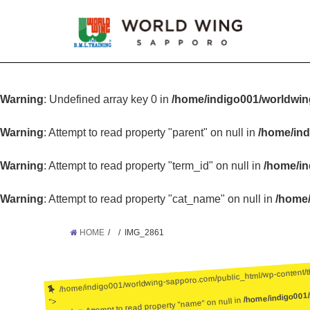
Warning
: Undefined array key 0 in
/home/indigo001/worldwin
Warning
: Attempt to read property "parent" on null in
/home/ind
Warning
: Attempt to read property "term_id" on null in
/home/in
Warning
: Attempt to read property "cat_name" on null in
/home/
HOME
IMG_2861
/home/indigo001/worldwing-sapporo.com/public_html/wp-content/
/home/indigo001
: Attempt to read property "name" on null in
">
Warning
: Undefined array key 0 in
/home/ind