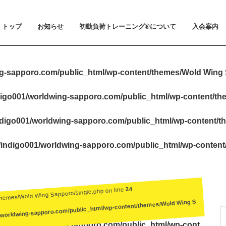
トップ
お知らせ
初動負荷トレーニング®について
入会案内
お知らせ
メディア掲載
初動負荷トレーニング®とは
小山 裕史博士のご紹介
BeMoLo®シューズについて
入会案内
料金とお支
体験会とト
ビジター利
会員規約
g-sapporo.com/public_html/wp-content/themes/Wold Wing 
igo001/worldwing-sapporo.com/public_html/wp-content/t
digo001/worldwing-sapporo.com/public_html/wp-content/t
indigo001/worldwing-sapporo.com/public_html/wp-conten
24
themes/Wold Wing Sapporo/single.php on line
/worldwing-sapporo.com/public_html/wp-content/themes/Wold Wing S
igo001/worldwing-sapporo.com/public_html/wp-cont