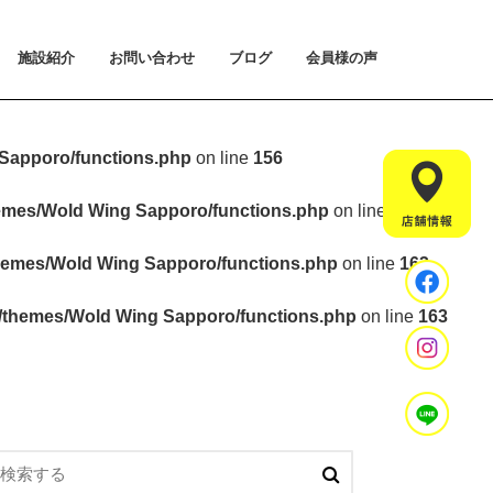
施設紹介
お問い合わせ
ブログ
会員様の声
払い方法について
ライアルプランについて
用のご案内
施設紹介
設置マシンのご紹介
アクセス
スタッフ紹介
お問い合わせ
入会手続きのご予約
体験会のご予約
見学・相談のご予約
よくあるご質問
Sapporo/functions.php
on line
156
hemes/Wold Wing Sapporo/functions.php
on line
157
hemes/Wold Wing Sapporo/functions.php
on line
163
t/themes/Wold Wing Sapporo/functions.php
on line
163