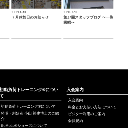
2021.6.30
2019.8.10
７月休館日のお知らせ
第37回スタッフブログ 〜一條
乘昭〜
初動負荷トレーニング®につい
入会案内
て
入会案内
初動負荷トレーニング®について
料金とお支払い方法について
発明・創始者 小山 裕史博士のご紹
ビジター利用のご案内
介
会員規約
BeMoLo®シューズについて