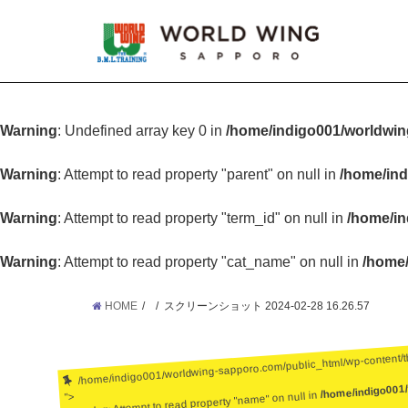
Warning
: Undefined array key 0 in
/home/indigo001/worldwin
Warning
: Attempt to read property "parent" on null in
/home/ind
Warning
: Attempt to read property "term_id" on null in
/home/in
Warning
: Attempt to read property "cat_name" on null in
/home/
HOME
スクリーンショット 2024-02-28 16.26.57
/home/indigo001/worldwing-sapporo.com/public_html/wp-content/
/home/indigo001
: Attempt to read property "name" on null in
">
Warning
: Undefined array key 0 in
/home/ind